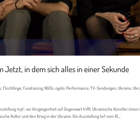
 Jetzt, in dem sich alles in einer Sekunde
s
,
Flüchtlinge
,
Fundraising
,
NGOs
,
ngotv
,
Performance
,
TV-Sendungen
,
Ukraine
,
Ukr
stellung myt’: wo Vergangenheit auf Gegenwart trifft. Ukrainische Künstler:innen 
che Kultur und den Krieg in der Ukraine. Die Ausstellung lief vom 10,...