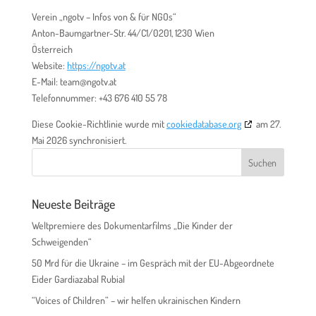
Verein „ngotv – Infos von & für NGOs“
Anton-Baumgartner-Str. 44/C1/0201, 1230 Wien
Österreich
Website:
https://ngotv.at
E-Mail:
team@
ngotv.at
Telefonnummer: +43 676 410 55 78
Diese Cookie-Richtlinie wurde mit
cookiedatabase.org
am 27.
Mai 2026 synchronisiert.
Neueste Beiträge
Weltpremiere des Dokumentarfilms „Die Kinder der
Schweigenden“
50 Mrd für die Ukraine – im Gespräch mit der EU-Abgeordnete
Eider Gardiazabal Rubial
“Voices of Children” – wir helfen ukrainischen Kindern