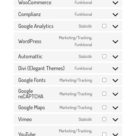
WooCommerce
Funktional
Consent
to
Complianz
Funktional
Consent
service
to
Google Analytics
Statistik
woocommerce
Consent
service
to
Marketing/Tracking,
complianz
WordPress
service
Consent
Funktional
google-
to
Automattic
Statistik
analytics
service
Consent
wordpress
to
Divi (Elegant Themes)
Funktional
Consent
service
to
Google Fonts
Marketing/Tracking
automattic
Consent
service
Google
to
divi-
Marketing/Tracking
reCAPTCHA
Consent
service
(elegant-
to
google-
themes)
Google Maps
Marketing/Tracking
Consent
service
fonts
to
google-
Vimeo
Statistik
Consent
service
recaptcha
to
Marketing/Tracking,
google-
YouTube