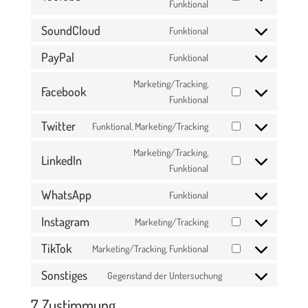
service
Consent
Funktional
maps
vimeo
to
SoundCloud
Funktional
service
Consent
youtube
to
PayPal
Funktional
Consent
service
to
Marketing/Tracking,
soundcloud
Facebook
service
Consent
Funktional
paypal
to
Twitter
Funktional, Marketing/Tracking
service
Consent
facebook
to
Marketing/Tracking,
LinkedIn
service
Consent
Funktional
twitter
to
WhatsApp
Funktional
service
Consent
linkedin
to
Instagram
Marketing/Tracking
Consent
service
to
TikTok
Marketing/Tracking, Funktional
whatsapp
Consent
service
to
Sonstiges
Gegenstand der Untersuchung
instagram
Consent
service
to
7. Zustimmung
tiktok