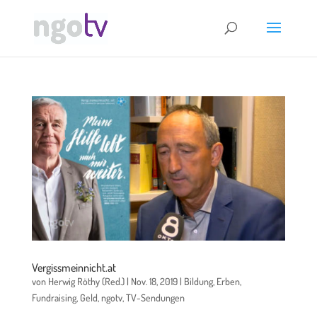
Vergissmeinnicht.at
von
Herwig Röthy (Red.)
|
Nov. 18, 2019
|
Bildung
,
Erben
,
Fundraising
,
Geld
,
ngotv
,
TV-Sendungen