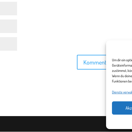
Um dir ein opt
Geräteinforma
zustimmst, kön
Wenn du deine
Funktionen be
Dienste verwa
Akz