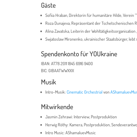
Gäste
Sofiia Hraban, Direktorin für humanitäre Hilde, Verein 
Roza Dunajeva, Repräsentant der Tschetschenischen Re
Alina Zavatska, Leiterin der Wohltätigkeitsorganisati
Swjatoslaw Mironenko, ukrainischer Staatsbürger, lebt s
Spendenkonto für YOUkraine
IBAN: AT78 2011 1845 6916 9400
BIC: GIBAATWWXXX
Musik
Intro-Musik:
Cinematic Orchestrial
von
AShamaluevMus
Mitwirkende
Jasmin Zehrawi: Interview, Postproduktion
Herwig Röthy: Kamera, Postproduktion, Sendeverantwo
Intro Music: AShamaluevMusic