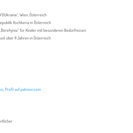
“YOUkraine”, Wien, Österreich
publik Itschkeria in Österreich
on „Berehynia“ für Kinder mit besonderen Bedürfnissen
eit über 11 Jahren in Österreich
ic
,
Profil auf patreon.com
rtlicher