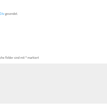
O.tv
gesendet.
iche Felder sind mit
*
markiert