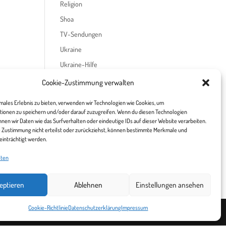
Religion
Shoa
TV-Sendungen
Ukraine
Ukraine-Hilfe
Cookie-Zustimmung verwalten
Meta
imales Erlebnis zu bieten, verwenden wir Technologien wie Cookies, um
Anmelden
tionen zu speichern und/oder darauf zuzugreifen. Wenn du diesen Technologien
Eintrags-Feed
nen wir Daten wie das Surfverhalten oder eindeutige IDs auf dieser Website verarbeiten.
 Zustimmung nicht erteilst oder zurückziehst, können bestimmte Merkmale und
Kommentar-Feed
einträchtigt werden.
WordPress.org
lten
eptieren
Ablehnen
Einstellungen ansehen
Cookie-Richtlinie
Datenschutzerklärung
Impressum