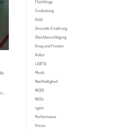
Flüchtlinge
Fundraising
Geld
Gesunde Ernährung
Gleichberechtigung
Krieg und Frieden
Kultur
LGBTQ
Musik
lfe
Nachhaltigkeit
NEBO
...
NGOs
ngotv
Performance
Preise