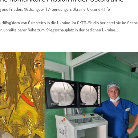
g und Frieden
,
NGOs
,
ngotv
,
TV-Sendungen
,
Ukraine
,
Ukraine-Hilfe
 Hilfsgütern von Österreich in die Ukraine. Im OKTO-Studio berichtet sie im Gesp
n unmittelbarer Nähe zum Kriegsschauplatz in der östlichen Ukraine....