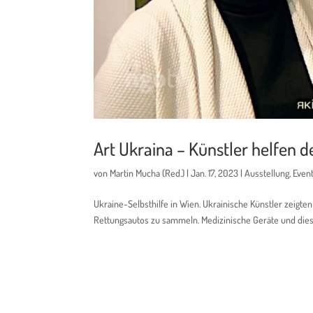
Art Ukraina – Künstler helfen d
von
Martin Mucha (Red.)
|
Jan. 17, 2023
|
Ausstellung
,
Even
Ukraine-Selbsthilfe in Wien. Ukrainische Künstler zeigt
Rettungsautos zu sammeln. Medizinische Geräte und dies